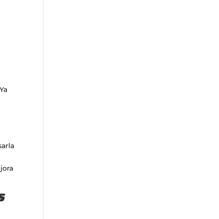
 Ya
sarla
jora
s