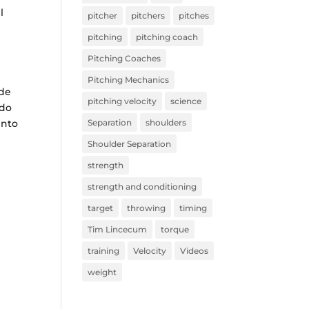
l
pitcher
pitchers
pitches
y
pitching
pitching coach
Pitching Coaches
Pitching Mechanics
 de
pitching velocity
science
ado
ento
Separation
shoulders
Shoulder Separation
strength
strength and conditioning
target
throwing
timing
Tim Lincecum
torque
training
Velocity
Videos
weight