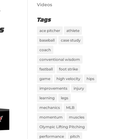
Videos
r
Tags
os
ace pitcher
athlete
baseball
case study
coach
conventional wisdom
fastball
foot strike
game
high velocity
hips
improvements
injury
learning
legs
mechanics
MLB
momentum
muscles
Olympic Lifting Pitching
performance
pitch