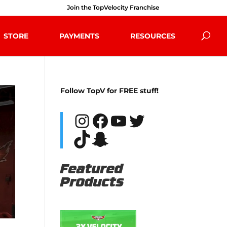
Join the TopVelocity Franchise
STORE
PAYMENTS
RESOURCES
Follow TopV for FREE stuff!
Instagram
Facebook
YouTube
Twitter
TikTok
Snapchat
Featured
Products