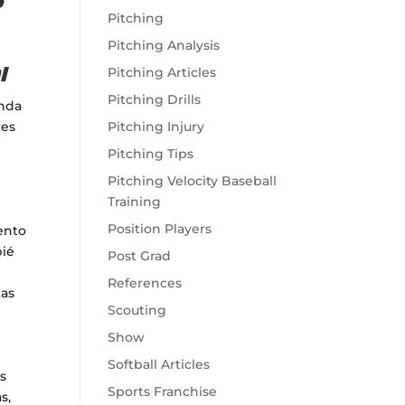
s
Pitching
Pitching Analysis
Pitching Articles
Pitching Drills
unda
res
Pitching Injury
Pitching Tips
Pitching Velocity Baseball
Training
Position Players
ento
pié
Post Grad
References
tas
Scouting
Show
Softball Articles
as
Sports Franchise
s,