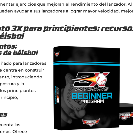
entar ejercicios que mejoran el rendimiento del lanzador. Al
ueden ayudar a sus lanzadores a lograr mayor velocidad, mejo
o 3X para principiantes: recurs
éisbol
ntos:
 de béisbol
eñado para lanzadores
e centra en construir
iento, introduciendo
postura y la
los principiantes
rincipio,
nes
uenta las
venes. Ofrece