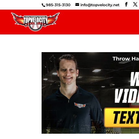
985-315-3130
info@topvelocity.net