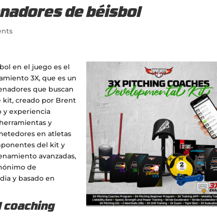
nadores de béisbol
nts
ol en el juego es el
zamiento 3X, que es un
renadores que buscan
 kit, creado por Brent
o y experiencia
 herramientas y
metedores en atletas
mponentes del kit y
renamiento avanzadas,
sinónimo de
dia y basado en
l coaching